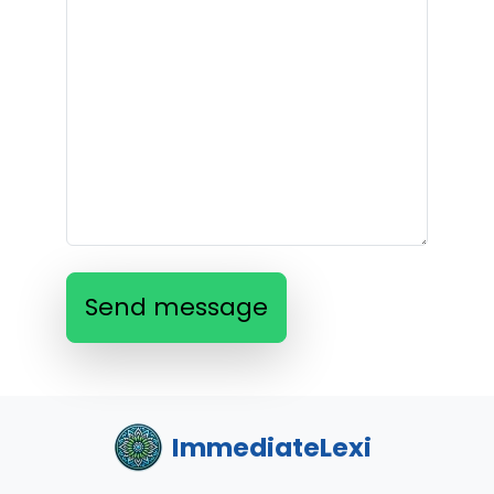
Send message
ImmediateLexi