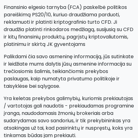
Finansinio elgesio tarnyba (FCA) paskelbė politikos
pareiškimą PS20/10, kuriuo draudžiama parduoti,
reklamuoti ir platinti kriptografinio turto CFD. Ji
draudžia platinti rinkodaros medžiagą, susijusią su CFD
ir kitų finansinių produktų, pagrįstų kriptovaliutomis,
platinimu ir skirtą JK gyventojams
Palikdami čia savo asmeninę informaciją, jūs sutinkate
ir leidžiate mums dalytis jūsų asmenine informacija su
trečiosiomis šalimis, teikiančiomis prekybos
paslaugas, kaip numatyta privatumo politikoje ir
taisyklėse bei sąlygose.
Yra keletas prekybos galimybių, kuriomis prekiautojas
/ vartotojas gali naudotis - prekiaudamas programine
įranga, naudodamasis žmonių brokeriais arba
sudarydamas savo sandorius, ir tik prekybininkas yra
atsakingas už tai, kad pasirinktų ir nuspręstų, koks yra
tinkamas būdas jam prekiauti.