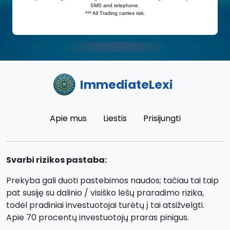
ImmediateLexi
Apie mus
Liestis
Prisijungti
Svarbi rizikos pastaba:
Prekyba gali duoti pastebimos naudos; tačiau tai taip
pat susiję su dalinio / visiško lėšų praradimo rizika,
todėl pradiniai investuotojai turėtų į tai atsižvelgti.
Apie 70 procentų investuotojų praras pinigus.