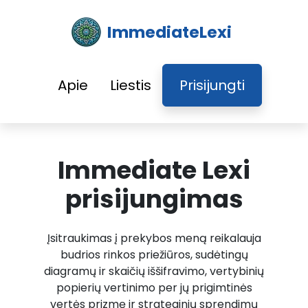
ImmediateLexi
Apie
Liestis
Prisijungti
Immediate Lexi
prisijungimas
Įsitraukimas į prekybos meną reikalauja
budrios rinkos priežiūros, sudėtingų
diagramų ir skaičių iššifravimo, vertybinių
popierių vertinimo per jų prigimtinės
vertės prizmę ir strateginių sprendimų