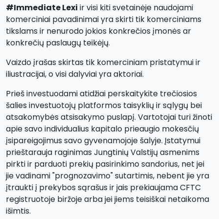
#Immediate Lexi
ir visi kiti svetainėje naudojami
komerciniai pavadinimai yra skirti tik komerciniams
tikslams ir nenurodo jokios konkrečios įmonės ar
konkrečių paslaugų teikėjų.
Vaizdo įrašas skirtas tik komerciniam pristatymui ir
iliustracijai, o visi dalyviai yra aktoriai.
Prieš investuodami atidžiai perskaitykite trečiosios
šalies investuotojų platformos taisyklių ir sąlygų bei
atsakomybės atsisakymo puslapį. Vartotojai turi žinoti
apie savo individualius kapitalo prieaugio mokesčių
įsipareigojimus savo gyvenamojoje šalyje. Įstatymui
prieštarauja raginimas Jungtinių Valstijų asmenims
pirkti ir parduoti prekių pasirinkimo sandorius, net jei
jie vadinami "prognozavimo" sutartimis, nebent jie yra
įtraukti į prekybos sąrašus ir jais prekiaujama CFTC
registruotoje biržoje arba jei jiems teisiškai netaikoma
išimtis.