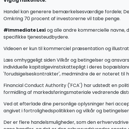
Vigtig risikonote:
Handel kan generere bemærkelsesværdige fordele; Det ind
Omkring 70 procent af investorerne vil tabe penge.
#Immediate Lexi
og alle andre kommercielle navne, d
specifikke tjenesteudbydere.
Videoen er kun til kommerciel præsentation og illustrati
Læs omhyggeligt siden Vilkår og betingelser og ansva
individuelle kapitalgevinstskattepligt i deres bopæls
'forudsigelseskontrakter', medmindre de er noteret til 
Financial Conduct Authority ('FCA') har udstedt en poli
formidling af markedsføringsmateriale vedrørende distri
Ved at efterlade dine personlige oplysninger heri accep
angivet i fortrolighedspolitikken og vilkår og betingelser
Der er flere handelsmuligheder, som den erhvervsdrive