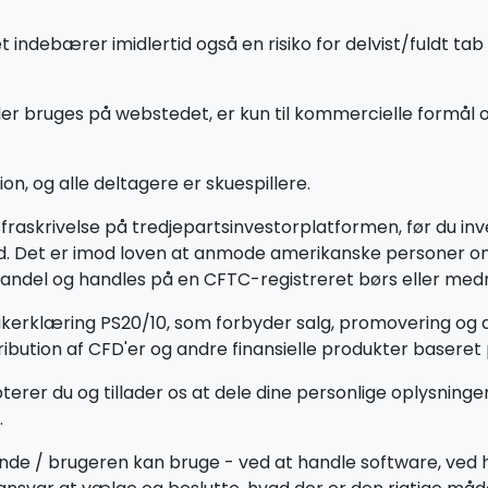
ebærer imidlertid også en risiko for delvist/fuldt tab a
er bruges på webstedet, er kun til kommercielle formål o
on, og alle deltagere er skuespillere.
rsfraskrivelse på tredjepartsinvestorplatformen, før du
land. Det er imod loven at anmode amerikanske personer 
handel og handles på en CFTC-registreret børs eller medmi
tikerklæring PS20/10, som forbyder salg, promovering og d
bution af CFD'er og andre finansielle produkter baseret p
terer du og tillader os at dele dine personlige oplysning
.
nde / brugeren kan bruge - ved at handle software, ved